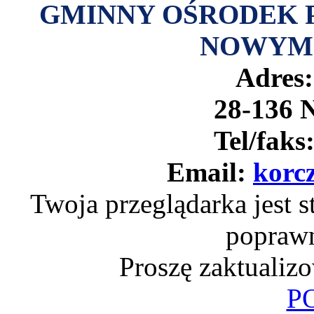
GMINNY OŚRODEK 
NOWYM
Adres:
28-136 
Tel/faks
Email:
korc
Twoja przeglądarka jest st
popraw
Proszę zaktualiz
P