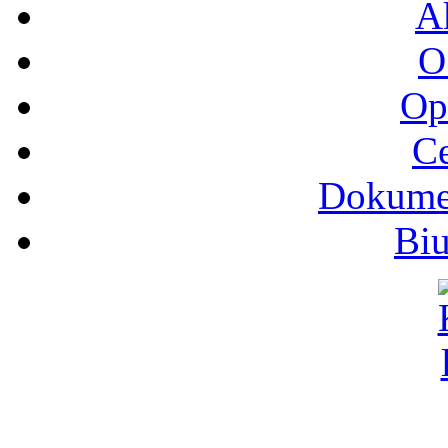
A
O
Op
Ce
Dokumen
Biu