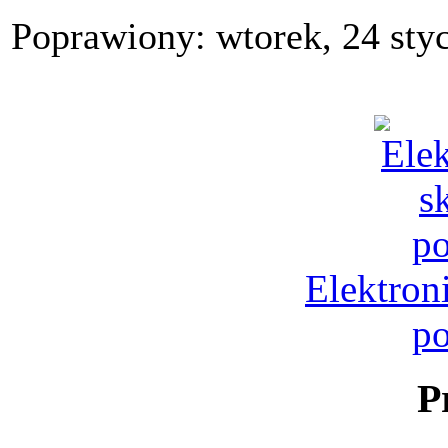
Poprawiony: wtorek, 24 sty
Elektron
p
P