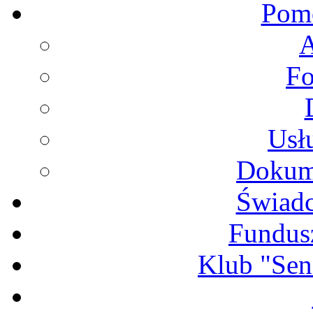
Pomo
A
F
Usł
Dokume
Świadc
Fundus
Klub "Sen